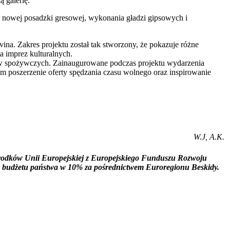
 galerię.
 nowej posadzki gresowej, wykonania gładzi gipsowych i
a. Zakres projektu został tak stworzony, że pokazuje różne
a imprez kulturalnych.
któw spożywczych. Zainaugurowane podczas projektu wydarzenia
em poszerzenie oferty spędzania czasu wolnego oraz inspirowanie
W.J, A.K.
e środków Unii Europejskiej z Europejskiego Funduszu Rozwoju
 budżetu państwa w 10% za pośrednictwem Euroregionu Beskidy.