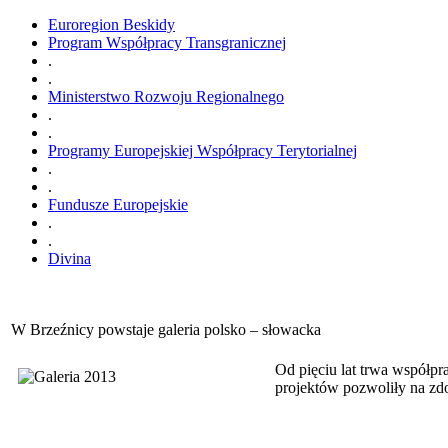
Euroregion Beskidy
Program Współpracy Transgranicznej
.
.
Ministerstwo Rozwoju Regionalnego
.
.
Programy Europejskiej Współpracy Terytorialnej
.
.
Fundusze Europejskie
.
.
Divina
W Brzeźnicy powstaje galeria polsko – słowacka
Od pięciu lat trwa współpr
projektów pozwoliły na zd