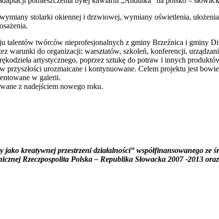
adaptacji pomieszczenia byłej kawiarni „Andulka” na polsko – słowacką
miany stolarki okiennej i drzwiowej, wymiany oświetlenia, ułożenia
osażenia.
talentów twórców nieprofesjonalnych z gminy Brzeźnica i gminy Divin
z warunki do organizacji: warsztatów, szkoleń, konferencji, urządzani
d rękodzieła artystycznego, poprzez sztukę do potraw i innych produ
ą w przyszłości urozmaicane i kontynuowane. Celem projektu jest bowi
entowane w galerii.
zowane z nadejściem nowego roku.
icy jako kreatywnej przestrzeni działalności” współfinansowanego z
znej Rzeczpospolita Polska – Republika Słowacka 2007 -2013 oraz