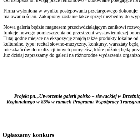
Od listopada br. trwają prace remontowo - budowlane polegające na 
Firma wyłoniona w wyniku postępowania przetargowego dokonuje: wy
malowania ścian. Zakupiony zostanie także sprzęt niezbędny do wyp
Nowa galeria będzie magnesem przeciwdziałającym zanikowi rozwoju 
funkcje nowego pomieszczenia od przestrzeni wystawienniczej poprze
Tutaj godne miejsce na ekspozycję znajdą także produkty lokalne o
kulturalne, typu: recital słowno-muzyczny, konkursy, warsztaty będ
mieszkańców do realizacji innych pomysłów, które później będą prez
Już dzisiaj zapraszamy do galerii na różnorodne wydarzenia organi
Projekt pn.„Utworzenie galerii polsko – słowackiej w Brzeźn
Regionalnego w 85% w ramach Programu Współpracy Transgranic
Ogłaszamy konkurs